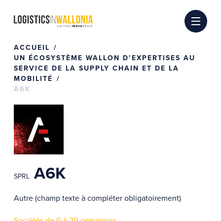
Passer
au
contenu
ACCUEIL
UN ÉCOSYSTÈME WALLON D’EXPERTISES AU
SERVICE DE LA SUPPLY CHAIN ET DE LA
MOBILITÉ
A6K
A6K
SPRL
Autre (champ texte à compléter obligatoirement)
Sociétés de 0 à 20 personnes