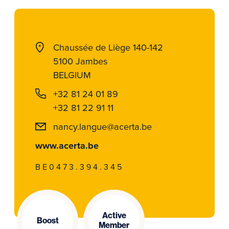
Chaussée de Liège 140-142
5100 Jambes
BELGIUM
+32 81 24 01 89
+32 81 22 91 11
nancy.langue@acerta.be
www.acerta.be
BE0473.394.345
Active
Boost
Member