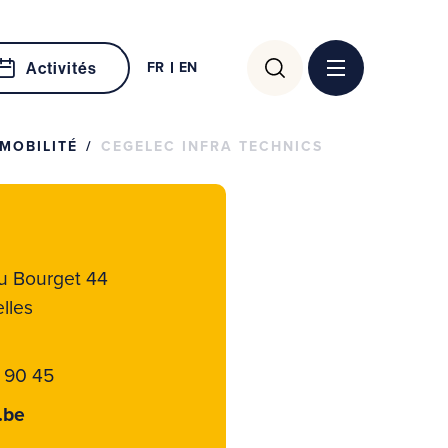
Rechercher :
FR
EN
Activités
MOBILITÉ
CEGELEC INFRA TECHNICS
u Bourget 44
lles
 90 45
.be