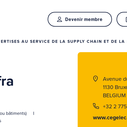
Devenir membre
RTISES AU SERVICE DE LA SUPPLY CHAIN ET DE LA 
fra
Avenue d
1130 Bruxe
BELGIUM
+32 2 775
/ou bâtiments)
www.cegelec
s