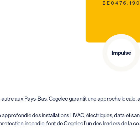
BE0476.190
Impulse
n autre aux Pays-Bas, Cegelec garantit une approche locale, au
approfondie des installations HVAC, électriques, data et sani
la protection incendie, font de Cegelec l’un des leaders de la c