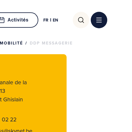
Rechercher :
Activités
FR
EN
MOBILITÉ
DDP MESSAGERIE
anale de la
 13
t Ghislain
 02 22
ss@skynet.be