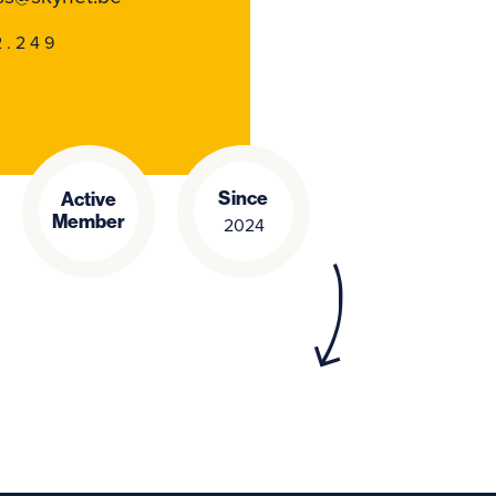
2.249
Since
Active
Member
2024