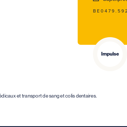
BE0479.59
Impulse
édicaux et transport de sang et colis dentaires.