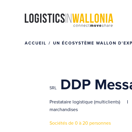
Passer
au
contenu
ACCUEIL
UN ÉCOSYSTÈME WALLON D’EXPE
DDP Messa
SRL
Prestataire logistique (multiclients)
marchandises
Sociétés de 0 à 20 personnes