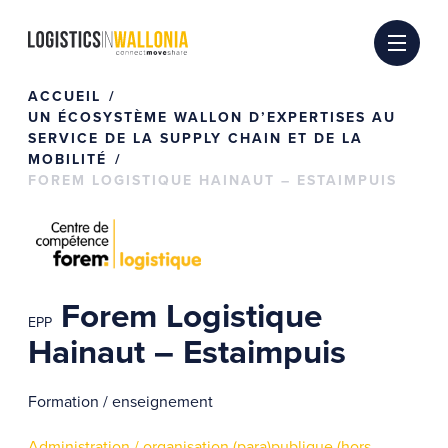
Passer
au
contenu
ACCUEIL
UN ÉCOSYSTÈME WALLON D’EXPERTISES AU
SERVICE DE LA SUPPLY CHAIN ET DE LA
MOBILITÉ
FOREM LOGISTIQUE HAINAUT – ESTAIMPUIS
Forem Logistique
EPP
Hainaut – Estaimpuis
Formation / enseignement
Administration / organisation (para)publique (hors