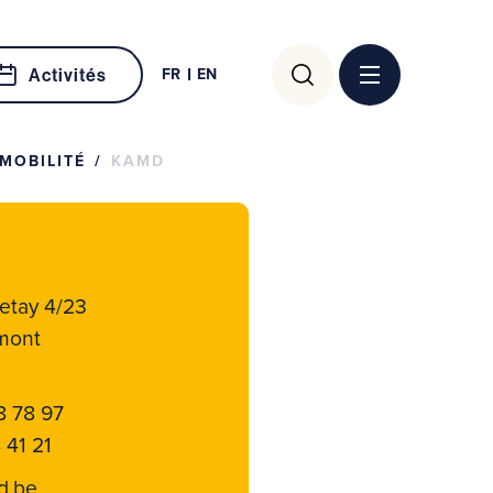
Rechercher :
FR
EN
Activités
MOBILITÉ
KAMD
etay 4/23
mont
8 78 97
 41 21
d.be