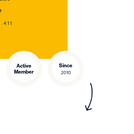
e
.411
Since
Active
Member
2010