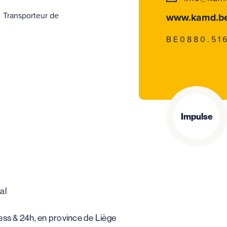
Transporteur de
www.kamd.b
BE0880.516
Impulse
al
ress & 24h, en province de Liège