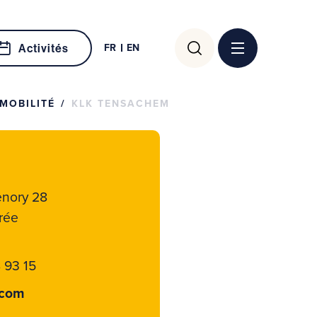
Rechercher :
FR
EN
Activités
MOBILITÉ
KLK TENSACHEM
enory 28
rée
 93 15
.com