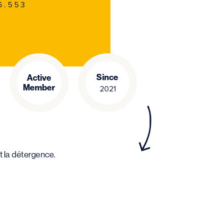
6.553
Since
Active
Member
2021
t la détergence.