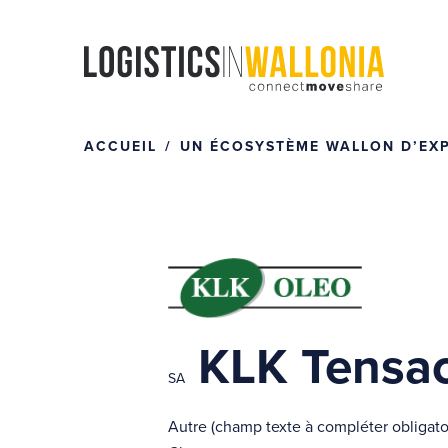
Passer
au
contenu
ACCUEIL
UN ÉCOSYSTÈME WALLON D’EXPE
KLK Tensa
SA
Autre (champ texte à compléter obligat