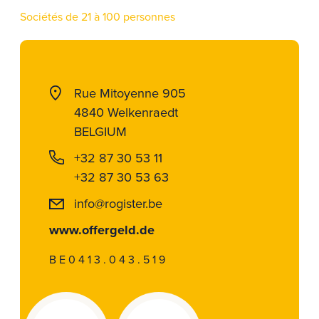
Sociétés de 21 à 100 personnes
Rue Mitoyenne 905
4840 Welkenraedt
BELGIUM
+32 87 30 53 11
+32 87 30 53 63
info@rogister.be
www.offergeld.de
BE0413.043.519