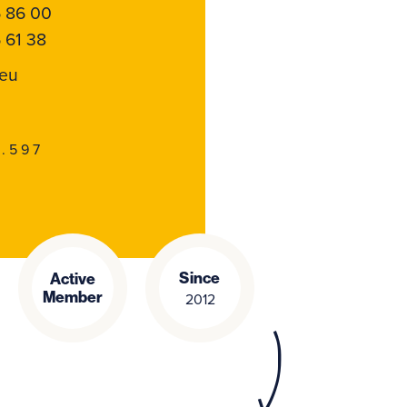
6 86 00
 61 38
.eu
.597
Since
Active
Member
2012