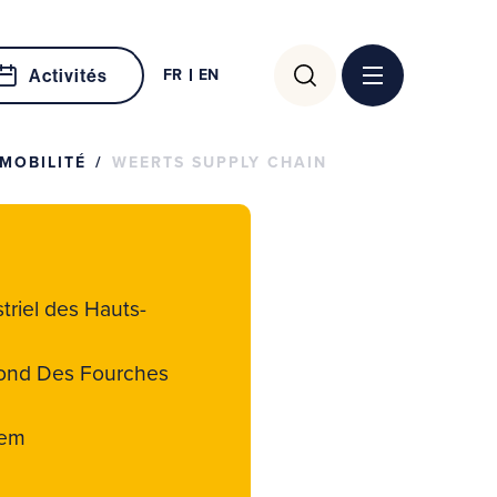
Rechercher :
FR
EN
Activités
MOBILITÉ
WEERTS SUPPLY CHAIN
triel des Hauts-
ond Des Fourches
tem