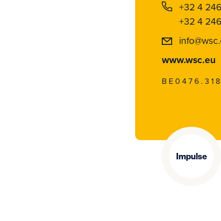
+32 4 24
+32 4 246
info@wsc
www.wsc.eu
BE0476.318
Impulse