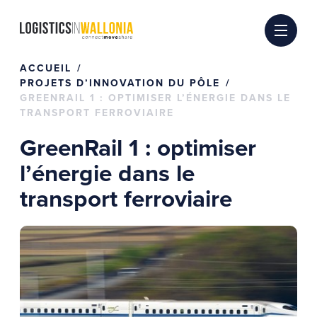
Passer
au
contenu
ACCUEIL
PROJETS D’INNOVATION DU PÔLE
GREENRAIL 1 : OPTIMISER L’ÉNERGIE DANS LE
TRANSPORT FERROVIAIRE
GreenRail 1 : optimiser
l’énergie dans le
transport ferroviaire