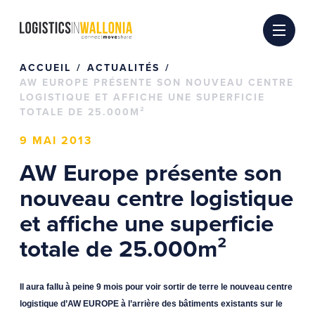
Passer
au
contenu
ACCUEIL
ACTUALITÉS
AW EUROPE PRÉSENTE SON NOUVEAU CENTRE
LOGISTIQUE ET AFFICHE UNE SUPERFICIE
TOTALE DE 25.000M²
9 MAI 2013
AW Europe présente son
nouveau centre logistique
et affiche une superficie
totale de 25.000m²
Il aura fallu à peine 9 mois pour voir sortir de terre le nouveau centre
logistique d’AW EUROPE à l’arrière des bâtiments existants sur le