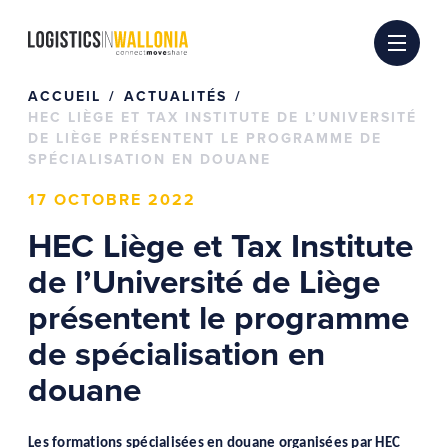
Passer
au
contenu
ACCUEIL
ACTUALITÉS
HEC LIÈGE ET TAX INSTITUTE DE L’UNIVERSITÉ
DE LIÈGE PRÉSENTENT LE PROGRAMME DE
SPÉCIALISATION EN DOUANE
17 OCTOBRE 2022
HEC Liège et Tax Institute
de l’Université de Liège
présentent le programme
de spécialisation en
douane
Les formations spécialisées en douane organisées par HEC