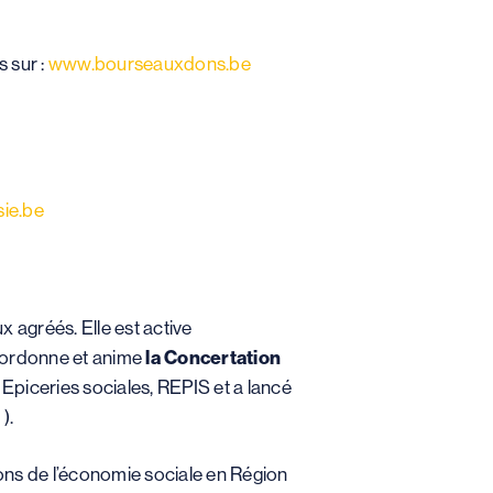
s sur :
www.bourseauxdons.be
ie.be
x agréés. Elle est active
coordonne et anime
la Concertation
 Epiceries sociales, REPIS et a lancé
e
).
ions de l’économie sociale en Région