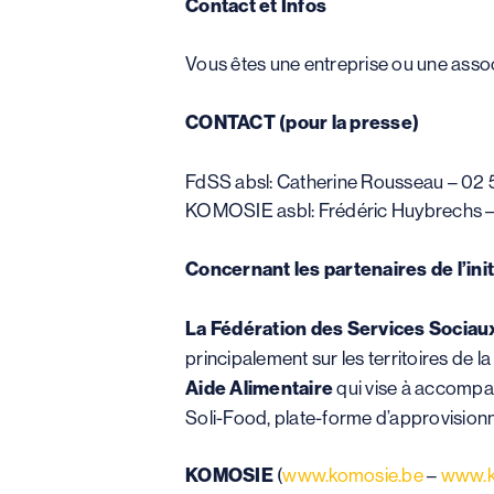
Contact et Infos
Vous êtes une entreprise ou une associ
CONTACT (pour la presse)
FdSS absl: Catherine Rousseau – 02
KOMOSIE asbl: Frédéric Huybrechs –
Concernant les partenaires de l’initi
La Fédération des Services Sociau
principalement sur les territoires de
Aide Alimentaire
qui vise à accompag
Soli-Food, plate-forme d’approvisionne
KOMOSIE
(
www.komosie.be
–
www.k