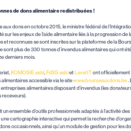
onnes de dons alimentaire redistribuées !
 aux dons en octobre 2015, le ministre fédéral de l’Intégration
é sur les enjeux de l’aide alimentaire liés à la progression de
es et reconnues se sont inscrites sur la plateforme de la Bou
ce sont plus de 330 tonnes d’invendus alimentaires qui ont été
e derniers mois.
ariat,
KOMOSIE asbl
,
FdSS asbl
et
Level IT
ont officiellement
limentaires accessible via le site
www.bourseauxdons.be
.
 entreprises alimentaires disposant d’invendus (les donateurs)
s receveurs).
 un ensemble d’outils professionnels adaptés à l’activité des
une cartographie interactive qui permet la recherche d’organi
 dons occasionnels, ainsi qu’un module de gestion pour les do