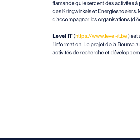
flamande qui exercent des activités à 
des Kringwinkels et Energiesnoeiers.
d’accompagner les organisations (d’éc
Level IT
(
https://www.level-it.be
) est
l’information. Le projet de la Bourse a
activités de recherche et développem