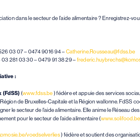
ation dans le secteur de l’aide alimentaire ? Enregistrez-vou
 526 03 07 – 0474 9016 94 –
Catherine.Rousseau@fdss.be
 03 281 03 30 – 0479 91 38 29 –
frederic.huybrechs@komos
ative :
x (FdSS)
(
www.fdss.be
) fédère et appuie des services sociau
 la Région de Bruxelles-Capitale et la Région wallonne. FdSS 
ner le secteur de l’aide alimentaire. Elle anime le Réseau des
ment pour le secteur de l’aide alimentaire (
www.solifood.b
omosie.be/voedselverlies
) fédère et soutient des organisat