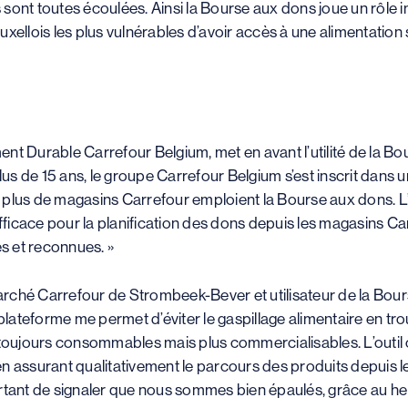
sont toutes écoulées. Ainsi la Bourse aux dons joue un rôle 
ellois les plus vulnérables d’avoir accès à une alimentation sa
nt Durable Carrefour Belgium, met en avant l’utilité de la Bo
plus de 15 ans, le groupe Carrefour Belgium s’est inscrit dan
en plus de magasins Carrefour emploient la Bourse aux dons. L’
efficace pour la planification des dons depuis les magasins C
es et reconnues. »
ché Carrefour de Strombeek-Bever et utilisateur de la Bourse
 plateforme me permet d’éviter le gaspillage alimentaire en tr
toujours consommables mais plus commercialisables. L’outil of
n assurant qualitativement le parcours des produits depuis l
mportant de signaler que nous sommes bien épaulés, grâce au h