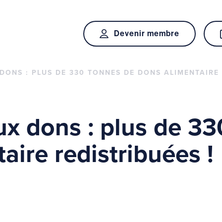
Devenir membre
DONS : PLUS DE 330 TONNES DE DONS ALIMENTAIRE 
ux dons : plus de 33
aire redistribuées !