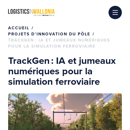
Passer
au
contenu
ACCUEIL
PROJETS D’INNOVATION DU PÔLE
TRACKGEN : IA ET JUMEAUX NUMÉRIQUES
POUR LA SIMULATION FERROVIAIRE
TrackGen : IA et jumeaux
numériques pour la
simulation ferroviaire