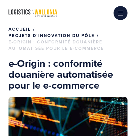
Passer
au
contenu
ACCUEIL
PROJETS D’INNOVATION DU PÔLE
E-ORIGIN : CONFORMITÉ DOUANIÈRE
AUTOMATISÉE POUR LE E-COMMERCE
e-Origin : conformité
douanière automatisée
pour le e-commerce