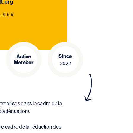
t.org
7.659
Since
Active
Member
2022
eprises dans le cadre de la
’atténuation).
le cadre de la réduction des