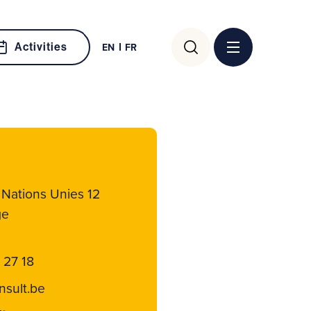
Search
Activities
EN
FR
for:
 Nations Unies 12
ge
 27 18
nsult.be