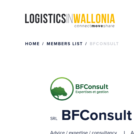
Skip
to
content
HOME
MEMBERS LIST
BFCONSULT
BFConsult
SRL
Advice / expertise / consultancy
A