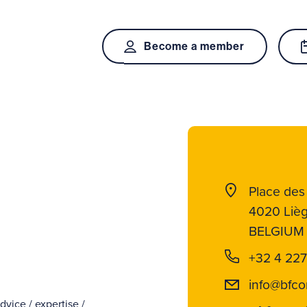
Become a member
Place des
4020 Liè
BELGIUM
+32 4 227
info@bfco
dvice / expertise /