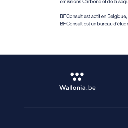
émissions Carbone et de la séq
BFConsult est actif en Belgique,
BFConsult est un bureau d’études