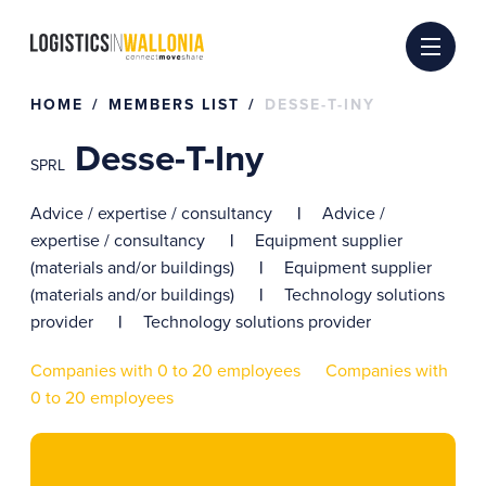
Skip
to
content
HOME
MEMBERS LIST
DESSE-T-INY
Desse-T-Iny
SPRL
Advice / expertise / consultancy
Advice /
expertise / consultancy
Equipment supplier
(materials and/or buildings)
Equipment supplier
(materials and/or buildings)
Technology solutions
provider
Technology solutions provider
Companies with 0 to 20 employees
Companies with
0 to 20 employees