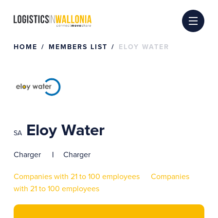
Skip
to
content
HOME
MEMBERS LIST
ELOY WATER
Eloy Water
SA
Charger
Charger
Companies with 21 to 100 employees
Companies
with 21 to 100 employees