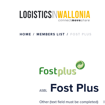
Skip
to
content
HOME
MEMBERS LIST
FOST PLUS
Fost Plus
ASBL
Other (text field must be completed)