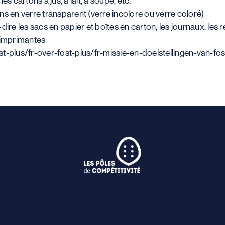
 cartons à jus, à lait, à soupe, etc.
ons en verre transparent (verre incolore ou verre coloré)
dire les sacs en papier et boîtes en carton, les journaux, les re
r imprimantes
st-plus/fr-over-fost-plus/fr-missie-en-doelstellingen-van-fo