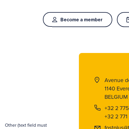
Become a member
Avenue d
1140 Ever
BELGIUM
+32 2 775
+32 2 771
Other (text field must
fostplus@