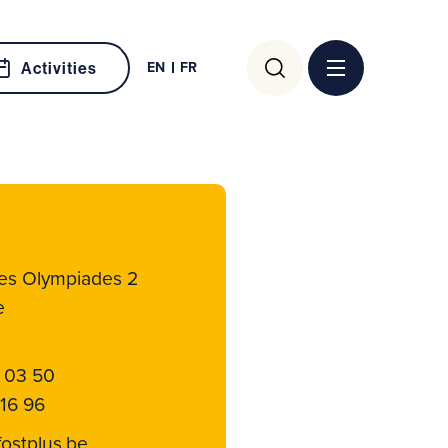
Search
EN
FR
Activities
for:
es Olympiades 2
e
 03 50
 16 96
fostplus.be