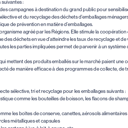
 suivantes :
 des campagnes à destination du grand public pour sensibili
e sélective et du recyclage des déchets d’emballages ménagers.
itique de prévention en matière d’emballages.
 organisme agréé par les Régions. Elle stimule la coopération 
 des déchets en vue d’atteindre les taux de recyclage et de va
tes les parties impliquées permet de parvenir à un système de
ui mettent des produits emballés sur le marché paient une co
affecté de manière efficace à des programmes de collecte, de t
ecte sélective, tri et recyclage pour les emballages suivants :
lastique comme les bouteilles de boisson, les flacons de shamp
mme les boîtes de conserve, canettes, aérosols alimentaires 
cles métalliques et capsules