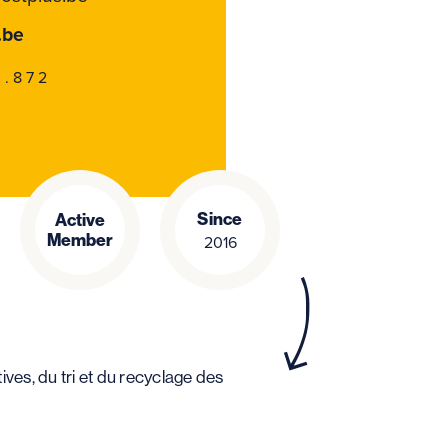
.be
0.872
Since
Active
Member
2016
ves, du tri et du recyclage des