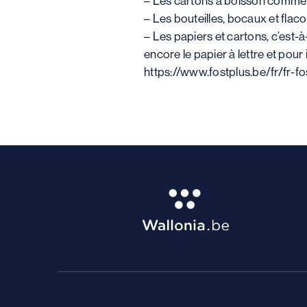
– Les cartons à boisson comme les
– Les bouteilles, bocaux et flac
– Les papiers et cartons, c’est-à-
encore le papier à lettre et pou
https://www.fostplus.be/fr/fr-fo