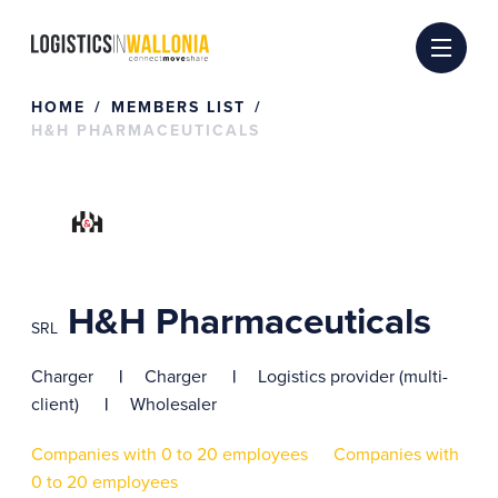
Skip
to
content
HOME
MEMBERS LIST
H&H PHARMACEUTICALS
H&H Pharmaceuticals
SRL
Charger
Charger
Logistics provider (multi-
client)
Wholesaler
Companies with 0 to 20 employees
Companies with
0 to 20 employees