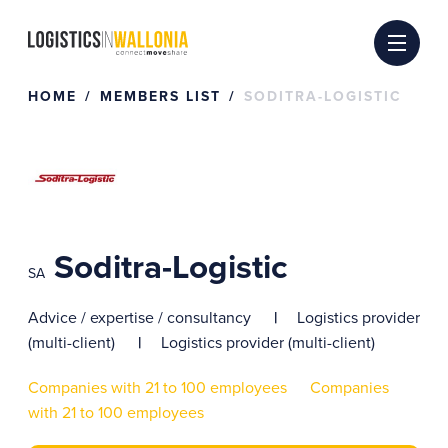
Skip
to
content
HOME
MEMBERS LIST
SODITRA-LOGISTIC
Soditra-Logistic
SA
Advice / expertise / consultancy
Logistics provider
(multi-client)
Logistics provider (multi-client)
Companies with 21 to 100 employees
Companies
with 21 to 100 employees