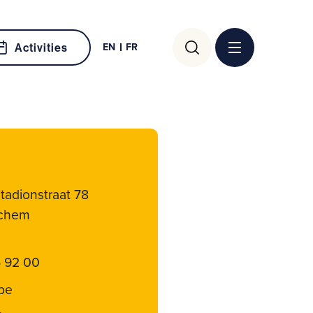
Search
EN
FR
Activities
for:
adionstraat 78
rchem
5 92 00
be