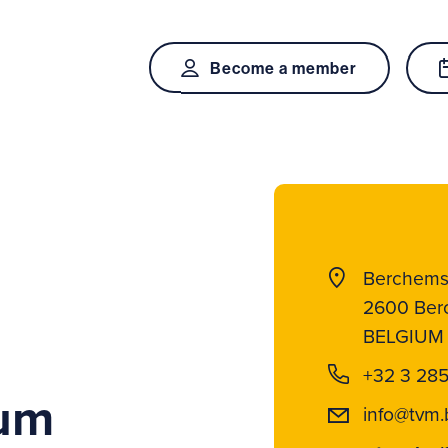
Become a member
Berchemst
2600 Be
BELGIUM
+32 3 28
um
info@tvm.