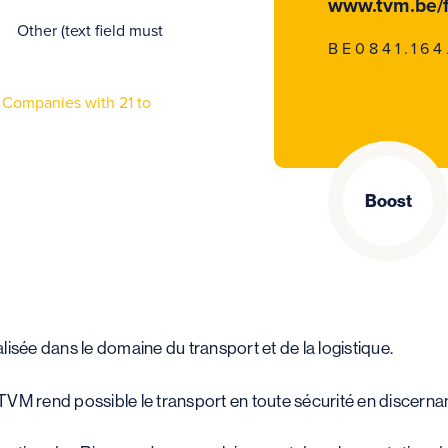
www.tvm.be/f
Other (text field must
BE0841.164
Companies with 21 to
Boost
sée dans le domaine du transport et de la logistique.
TVM rend possible le transport en toute sécurité en discernan