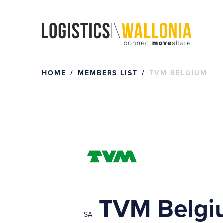
Skip
to
content
HOME
MEMBERS LIST
TVM BELGIUM
TVM Belgi
SA