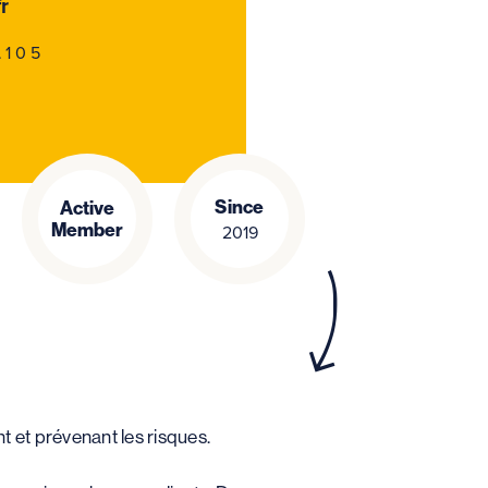
r
.105
Since
Active
Member
2019
t et prévenant les risques.