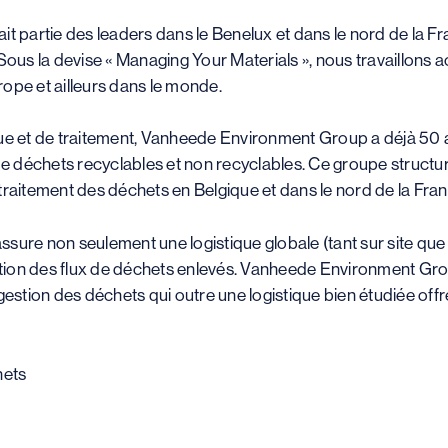
 partie des leaders dans le Benelux et dans le nord de la Fr
us la devise « Managing Your Materials », nous travaillons a
rope et ailleurs dans le monde.
ique et de traitement, Vanheede Environment Group a déjà 50 
 de déchets recyclables et non recyclables. Ce groupe structur
 traitement des déchets en Belgique et dans le nord de la Fran
e non seulement une logistique globale (tant sur site que ho
isation des flux de déchets enlevés. Vanheede Environment Gr
estion des déchets qui outre une logistique bien étudiée offr
hets