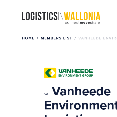
Skip
to
content
HOME
MEMBERS LIST
VANHEEDE ENVIR
Vanheede
SA
Environment