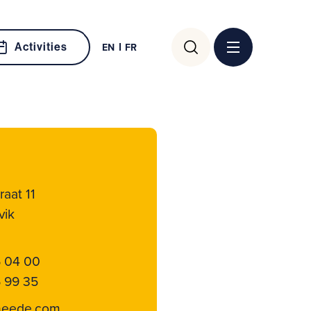
Search
Activities
EN
FR
for:
raat 11
vik
6 04 00
 99 35
heede.com