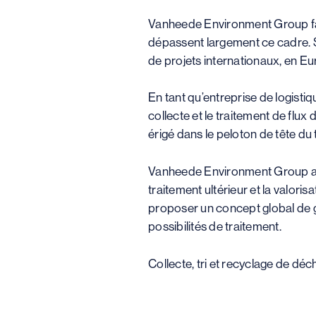
Vanheede Environment Group fait
dépassent largement ce cadre. So
de projets internationaux, en Eu
En tant qu’entreprise de logist
collecte et le traitement de flux
érigé dans le peloton de tête du
Vanheede Environment Group assur
traitement ultérieur et la valor
proposer un concept global de g
possibilités de traitement.
Collecte, tri et recyclage de déc