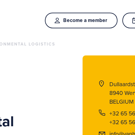
Become a member
ONMENTAL LOGISTICS
Dullaardst
8940 Wer
BELGIUM
+32 65 5
al
+32 65 56
info@van