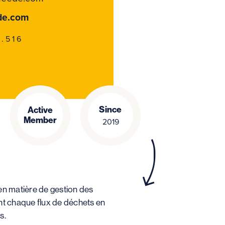
de.com
.516
Since
Active
Member
2019
 en matière de gestion des
ant chaque flux de déchets en
s.