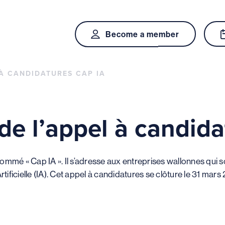
Become a member
 À CANDIDATURES CAP IA
 de l’appel à candid
mmé « Cap IA ». Il s’adresse aux entreprises wallonnes qui souh
rtificielle (IA). Cet appel à candidatures se clôture le 31 mars