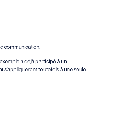
x de communication.
 exemple a déjà participé à un
 s’appliqueront toutefois à une seule