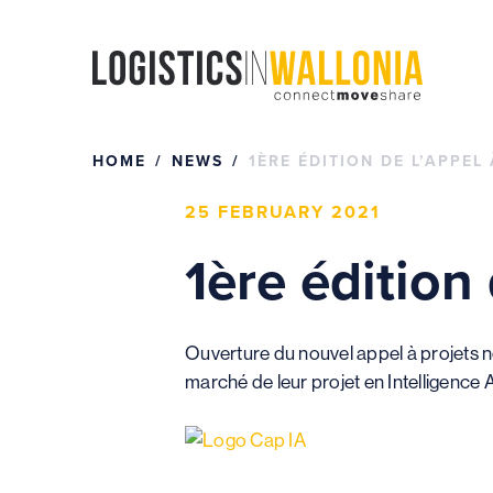
Skip
to
content
HOME
NEWS
1ÈRE ÉDITION DE L’APPEL
25 FEBRUARY 2021
1ère édition
Ouverture du nouvel appel à projets no
marché de leur projet en Intelligence A