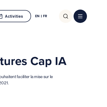
Search
EN
FR
Activities
for:
atures Cap IA
aitent faciliter la mise sur le
 2021.