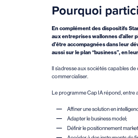
Pourquoi parti
En complément des dispositifs Star
aux entreprises wallonnes d’aller pl
d’être accompagnées dans leur dév
aussi sur le plan “business”, en l
Il s’adresse aux sociétés capables de d
commercialiser.
Le programme Cap IA répond, entre au
Affiner une solution en intelligenc
Adapter le business model;
Définir le positionnement market
Accéder à des instruments de f