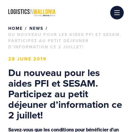
Skip
to
content
HOME
NEWS
DU NOUVEAU POUR LES AIDES PFI ET SESAM.
PARTICIPEZ AU PETIT DÉJEUNER
D’INFORMATION CE 2 JUILLET!
28 JUNE 2019
Du nouveau pour les
aides PFI et SESAM.
Participez au petit
déjeuner d’information ce
2 juillet!
Savez-vous que les conditions pour bénéficier d’un