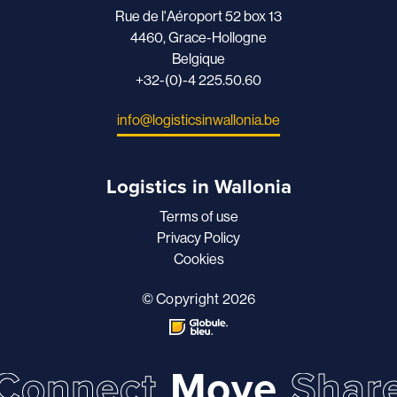
Rue de l'Aéroport 52 box 13
4460, Grace-Hollogne
Belgique
+32-(0)-4 225.50.60
info@logisticsinwallonia.be
Logistics in Wallonia
Terms of use
Privacy Policy
Cookies
© Copyright 2026
Connect
Move
Shar