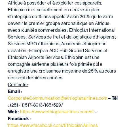
Afrique à posséder et à exploiter ces appareils.
Ethiopian met actuellement en oeuvre un plan
stratégique de 15 ans appelé Vision 2025 qui le verra
devenir le premier groupe aéronautique en Afrique
avec six unités commerciales : Ethiopian International
Services ; Services de fret et de logistique éthiopiens ;
Services MRO éthiopiens; Académie éthiopienne
d’aviation ; Ethiopian ADD Hub Ground Services et
Ethiopian Airports Services. Ethiopian est une
compagnie aérienne plusieurs fois primée qui a
enregistré une croissance moyenne de 25 % au cours
des sept dernières années.
Contacts :
Email
:
CorporateCommunication@ethiopianairlines.com
–
Tél
: (251-11)517-8913/165/529/
Web
:
https://www.ethiopianairlines.com/et
–
Facebook
:
https://www.facebook.com/EthiopianAirlines