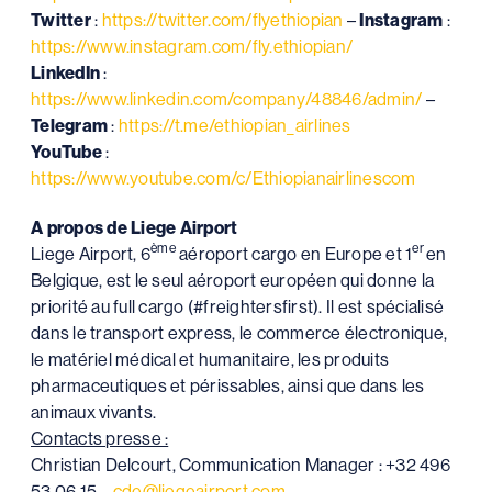
Twitter
:
https://twitter.com/flyethiopian
–
Instagram
:
https://www.instagram.com/fly.ethiopian/
LinkedIn
:
https://www.linkedin.com/company/48846/admin/
–
Telegram
:
https://t.me/ethiopian_airlines
YouTube
:
https://www.youtube.com/c/Ethiopianairlinescom
A propos de Liege Airport
ème
er
Liege Airport, 6
aéroport cargo en Europe et 1
en
Belgique, est le seul aéroport européen qui donne la
priorité au full cargo (#freightersfirst). Il est spécialisé
dans le transport express, le commerce électronique,
le matériel médical et humanitaire, les produits
pharmaceutiques et périssables, ainsi que dans les
animaux vivants.
Contacts presse :
Christian Delcourt, Communication Manager : +32 496
53 06 15 –
cde@liegeairport.com