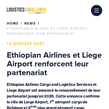
Skip
to
content
HOME
NEWS
ETHIOPIAN AIRLINES ET LIEGE AIRPORT
RENFORCENT LEUR PARTENARIAT
12 AUGUST 2021
Ethiopian Airlines et Liege
Airport renforcent leur
partenariat
Ethiopian Airlines Cargo and Logistics Services et
Liege Airport ont annoncé le renouvellement de leur
partenariat jusqu’en 2026. Cette annonce confirme
er
le rôle de Liege Airport, 1
aéroport cargo de
ème
Belgique et 6
plus grand aéroport cargo