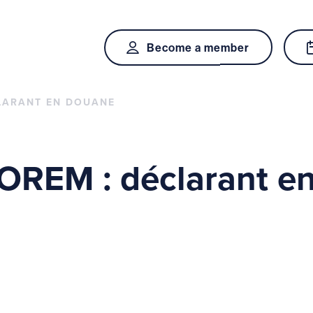
Become a member
LARANT EN DOUANE
OREM : déclarant e