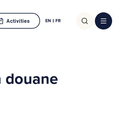
Search
EN
FR
Activities
for:
n douane