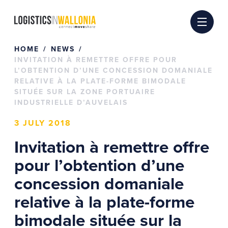
Skip
to
content
HOME
NEWS
INVITATION À REMETTRE OFFRE POUR
L’OBTENTION D’UNE CONCESSION DOMANIALE
RELATIVE À LA PLATE-FORME BIMODALE
SITUÉE SUR LA ZONE PORTUAIRE
INDUSTRIELLE D’AUVELAIS
3 JULY 2018
Invitation à remettre offre
pour l’obtention d’une
concession domaniale
relative à la plate-forme
bimodale située sur la