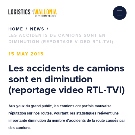
Skip
to
content
HOME
NEWS
LES ACCIDENTS DE CAMIONS SONT EN
DIMINUTION (REPORTAGE VIDEO RTL-TVI)
15 MAY 2013
Les accidents de camions
sont en diminution
(reportage video RTL-TVI)
Aux yeux du grand public, les camions ont parfois mauvaise
réputation sur nos routes. Pourtant, les statistiques relèvent une
importante diminution du nombre d’accidents de la route causés par
des camions.