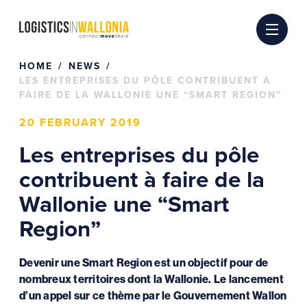
Skip
to
content
HOME
NEWS
LES ENTREPRISES DU PÔLE CONTRIBUENT À
FAIRE DE LA WALLONIE UNE “SMART REGION”
20 FEBRUARY 2019
Les entreprises du pôle
contribuent à faire de la
Wallonie une “Smart
Region”
Devenir une Smart Region est un objectif pour de
nombreux territoires dont la Wallonie. Le lancement
d’un appel sur ce thème par le Gouvernement Wallon