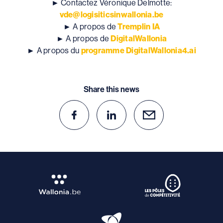
► Contactez Véronique Delmotte:
vde@logisiticsinwallonia.be
► A propos de
Tremplin IA
► A propos de
DigitalWallonia
► A propos du
programme DigitalWallonia4.ai
Share this news