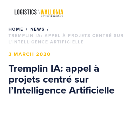
Skip
to
content
HOME
NEWS
TREMPLIN IA: APPEL À PROJETS CENTRÉ SUR
L’INTELLIGENCE ARTIFICIELLE
3 MARCH 2020
Tremplin IA: appel à
projets centré sur
l’Intelligence Artificielle