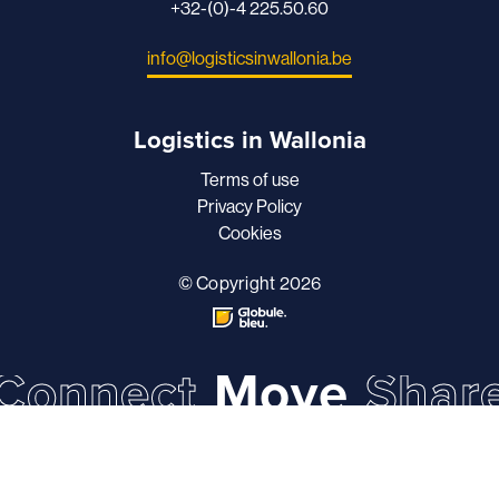
+32-(0)-4 225.50.60
info@logisticsinwallonia.be
Logistics in Wallonia
Terms of use
Privacy Policy
Cookies
© Copyright 2026
Connect
Move
Shar