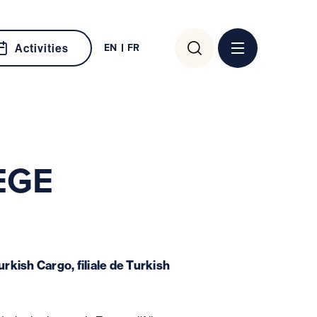
Search
EN
FR
Activities
for:
EGE
rkish Cargo, filiale de Turkish