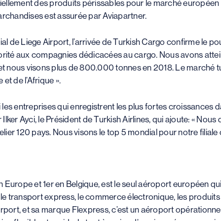
ellement des produits périssables pour le marché européen (
archandises est assurée par Aviapartner.
de Liege Airport, l’arrivée de Turkish Cargo confirme le pouvoi
 priorité aux compagnies dédicacées au cargo. Nous avons att
 et nous visons plus de 800.000 tonnes en 2018. Le marché tu
 et de l’Afrique ».
les entreprises qui enregistrent les plus fortes croissances 
lker Ayci, le Président de Turkish Airlines, qui ajoute: « Nou
elier 120 pays. Nous visons le top 5 mondial pour notre filiale
Europe et 1er en Belgique, est le seul aéroport européen qui 
ans le transport express, le commerce électronique, les produi
rport, et sa marque Flexpress, c’est un aéroport opérationnel