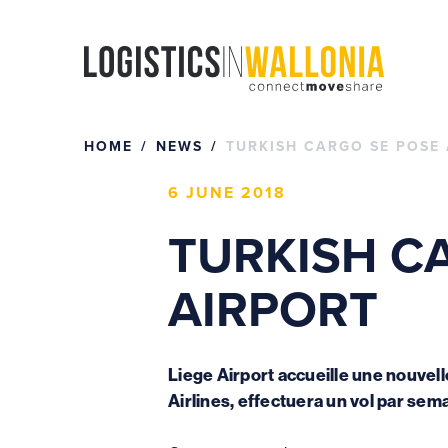
Skip
to
content
HOME
NEWS
TURKISH CARGO SE POSE 
6 JUNE 2018
TURKISH CA
AIRPORT
Liege Airport accueille une nouvell
Airlines, effectuera un vol par sema