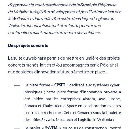
d’approuver le volet marchandises de la Stratégie Régionale
de Mobilité. Il s’agit d’un développement positif et important car
la Wallonie se dote enfin d’un cadre dans lequel Logistics in
Wallonia s’inscrit totalement et entend apporter une
contribution quant à la mise en œuvre des actions
».
Des projets concrets
La suite du webinar a permis de mettre en lumière des projets
concrets menés, initiés et/ou accompagnés par le Pôle ainsi
que des idées d’innovations futures à mettre en place :
La plate-forme «
CPSET
» dédicacé aux systèmes cyber-
physiques ; cette plate-forme d’innovation ouverte a
été initiée par les entreprises Alstom, AW Europe,
Sonaca et Thales Alenia Space en collaboration avec les
centres de recherches Cetic et Cenaero sous la houlette
des pôles Skywin, Mecatech et Logistics in Wallonia ;
Le projet «
SyVElA
» en cours de construction, monté