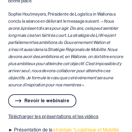
bonne place.
Sophie Houtmeyers, Présidente de Logistics in Wallonia a
conclu la séance en délivrant le message suivant : «
Nous
avons à présent dix ans pour agir. Dix ans, cela peut sembler
long mais c’est en fait très court. La stratégie de LiW rejoint
parfaitement les ambitions du Gouvernement Wallon et
s’inscrit aussi dans la Stratégie Régionale de Mobilité. Nous
devons avoir des ambitions et, en Wallonie, on doit être encore
plus ambitieux pour atteindre cet objectif. C’est impossible d’y
arriver seul ; nous devons collaborer pour atteindre ces
objectifs. Je formule le vœu que cet événement sera une
source d’inspiration pour nos membres
».
Revoir le webinaire
Télécharger les présentations et les vidéos
► Présentation de la
stratégie “Logistique et Mobilité