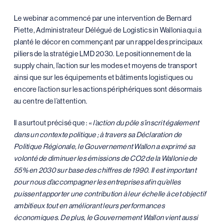
Le webinar a commencé par une intervention de Bernard
Piette, Administrateur Délégué de Logistics in Wallonia qui a
planté le décor en commençant par un rappel des principaux
piliers de la stratégie LMD 2030. Le positionnement de la
supply chain, l’action sur les modes et moyens de transport
ainsi que sur les équipements et bâtiments logistiques ou
encore l’action sur les actions périphériques sont désormais
au centre de l’attention.
Il a surtout précisé que : «
l’action du pôle s’inscrit également
dans un contexte politique ; à travers sa Déclaration de
Politique Régionale, le Gouvernement Wallon a exprimé sa
volonté de diminuer les émissions de CO2 de la Wallonie de
55% en 2030 sur base des chiffres de 1990. Il est important
pour nous d’accompagner les entreprises afin qu’elles
puissent apporter une contribution à leur échelle à cet objectif
ambitieux tout en améliorant leurs performances
économiques. De plus, le Gouvernement Wallon vient aussi